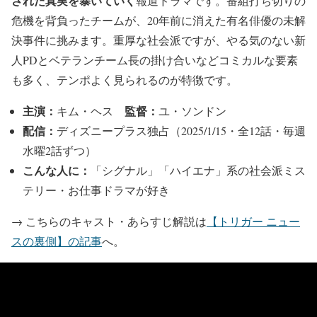
された真実を暴いていく
報道ドラマです。番組打ち切りの
危機を背負ったチームが、20年前に消えた有名俳優の未解
決事件に挑みます。重厚な社会派ですが、やる気のない新
人PDとベテランチーム長の掛け合いなどコミカルな要素
も多く、テンポよく見られるのが特徴です。
主演：
監督：
キム・ヘス
ユ・ソンドン
配信：
ディズニープラス独占（2025/1/15・全12話・毎週
水曜2話ずつ）
こんな人に：
「シグナル」「ハイエナ」系の社会派ミス
テリー・お仕事ドラマが好き
→ こちらのキャスト・あらすじ解説は
【トリガー ニュー
スの裏側】の記事
へ。