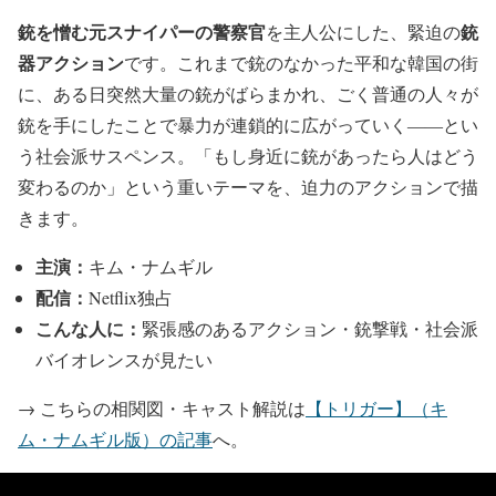
銃を憎む元スナイパーの警察官
銃
を主人公にした、緊迫の
器アクション
です。これまで銃のなかった平和な韓国の街
に、ある日突然大量の銃がばらまかれ、ごく普通の人々が
銃を手にしたことで暴力が連鎖的に広がっていく――とい
う社会派サスペンス。「もし身近に銃があったら人はどう
変わるのか」という重いテーマを、迫力のアクションで描
きます。
主演：
キム・ナムギル
配信：
Netflix独占
こんな人に：
緊張感のあるアクション・銃撃戦・社会派
バイオレンスが見たい
→ こちらの相関図・キャスト解説は
【トリガー】（キ
ム・ナムギル版）の記事
へ。