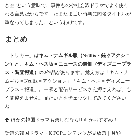
き金”という意味で、事件ものや社会派ドラマでよく使わ
れる言葉だからです。たまたま近い時期に同名タイトルが
重なってしまった、というわけです。
まとめ
キム・ナムギル版（Netflix・銃器アクショ
「トリガー」は
ン）
キム・ヘス版＝ニュースの裏側（ディズニープラ
と、
ス・調査報道）
の2作品があります。覚え方は
「キム・ナ
ムギル＝Netflix＝アクション」「キム・ヘス＝ディズニー
プラス＝報道」
。主演と配信サービスさえ押さえれば、も
う間違えません。見たい方をチェックしてみてください
ね！
🍿 ほかの韓国ドラマも楽しむならHuluがおすすめ！
話題の韓国ドラマ・K-POPコンテンツが見放題｜月額