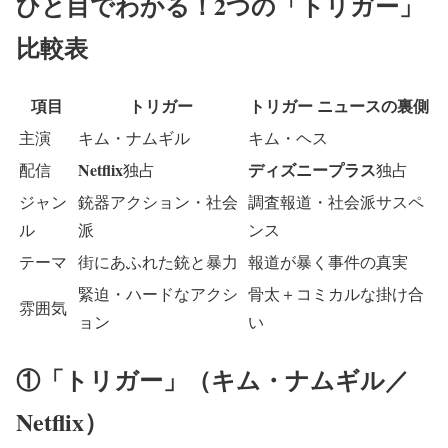
ひと目でわかる！2つの「トリガー」
比較表
項目
トリガー
トリガー ニュースの裏側
主演
キム・ナムギル
キム・ヘス
Netflix
ディズニープラス
配信
独占
独占
ジャン
銃器アクション・社会
調査報道・社会派サスペ
ル
派
ンス
テーマ
街にあふれた銃と暴力
報道が暴く事件の真実
緊迫・ハードなアクシ
骨太＋コミカルな掛け合
雰囲気
ョン
い
①「トリガー」（キム・ナムギル／
Netflix）