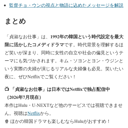
監督チョ・ウンの視点と物語に込めたメッセージを解説
まとめ
1992年の韓国という時代設定を最大
「貞淑なお仕事」は、
限に活かしたコメディドラマ
です。時代背景を理解するほ
ど笑いが深まり、同時に女性の自立や社会の偏見というテ
ーマにも気づかされます。キム・ソヨンとヨン・ウジンと
いう実際の夫婦が演じるリアルな夫婦像も必見。笑いたい
夜に、ぜひNetflixでご覧ください！
📺 「貞淑なお仕事」は日本ではNetflixで独占配信中
（2026年7月現在）
本作はHulu・U-NEXTなど他のサービスでは視聴できませ
ん。視聴は
Netflix
から。
🍿 ほかの韓国ドラマも楽しむならHuluがおすすめ！