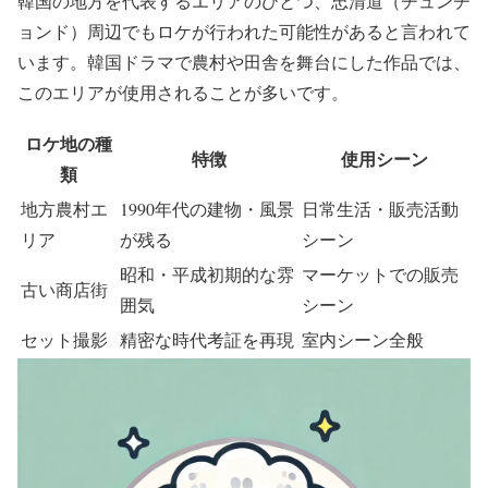
韓国の地方を代表するエリアのひとつ、
忠清道（チュンチ
ョンド）周辺でもロケが行われた可能性がある
と言われて
います。韓国ドラマで農村や田舎を舞台にした作品では、
このエリアが使用されることが多いです。
ロケ地の種
特徴
使用シーン
類
地方農村エ
1990年代の建物・風景
日常生活・販売活動
リア
が残る
シーン
昭和・平成初期的な雰
マーケットでの販売
古い商店街
囲気
シーン
セット撮影
精密な時代考証を再現
室内シーン全般