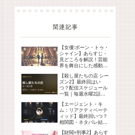
関連記事
【女優:ボーン・トゥ・
シャイン】あらすじ・
見どころを解説！芸能
界を舞台にした感動作
｜台湾ドラマ Netflix
【殺し屋たちの店 シー
ズン2】最終回はい
つ？配信スケジュール
一覧｜毎週水曜2話ず
つ・全8話
【エージェント・キ
Disney+2026
ム：リアクティベーテ
ィッド】最終回いつ？
相関図・ネタバレ結末
解説＜旧キム部長＞
【財閥×刑事2】あらす
Netflix2026