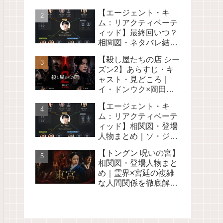
のオカルトロマンス 韓
【エージェント・キ
国ドラマ2026
ム：リアクティベーテ
ィッド】最終回いつ？
相関図・ネタバレ結末
解説＜旧キム部長＞
【殺し屋たちの店 シー
Netflix2026
ズン2】あらすじ・キ
ャスト・見どころ｜
イ・ドンウク×岡田将
生 Disney+で2026年7
【エージェント・キ
月配信【続編】
ム：リアクティベーテ
ィッド】相関図・登場
人物まとめ｜ソ・ジソ
ブら元工作員＜旧キム
【トングン 呪いの宮】
部長＞Netflix2026
相関図・登場人物まと
め｜霊界×宮廷の複雑
な人間関係を徹底解説
Netflix韓国ドラマ2026