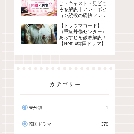
じ・キャスト・見どこ
ろを解説｜アン・ボヒ
ョン続投の痛快フレッ
クス捜査劇 韓国ドラマ
【トラウマコード】
2026
（重症外傷センター）
あらすじを徹底解説！
【Netflix韓国ドラマ】
カテゴリー
未分類
1
韓国ドラマ
378