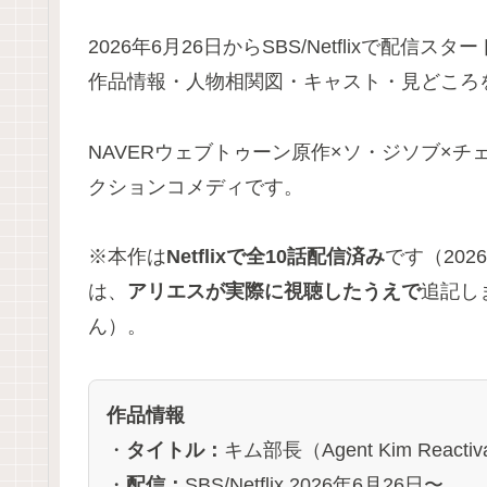
2026年6月26日からSBS/Netflixで配信スタ
作品情報・人物相関図・キャスト・見どころ
NAVERウェブトゥーン原作×ソ・ジソブ×
クションコメディです。
※本作は
Netflixで全10話配信済み
です（20
は、
アリエスが実際に視聴したうえで
追記し
ん）。
作品情報
・
タイトル：
キム部長（Agent Kim Reactiv
・
配信：
SBS/Netflix 2026年6月26日〜