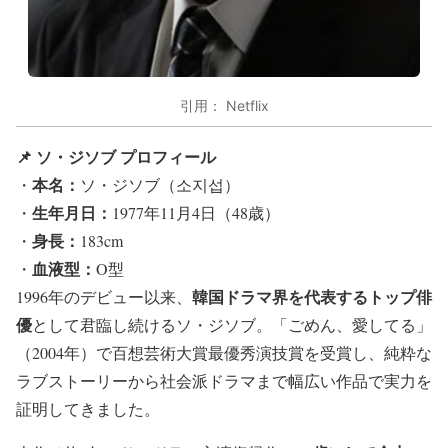
引用： Netflix
📌 ソ・ジソブ プロフィール
本名：
・
ソ・ジソブ（소지섭）
生年月日：
・
1977年11月4日（48歳）
身長：
・
183cm
血液型：
・
O型
韓国ドラマ界を代表するトップ俳
1996年のデビュー以来、
優
として君臨し続けるソ・ジソブ。「ごめん、愛してる」
（2004年）で百想芸術大賞最優秀演技賞を受賞し、純粋な
ラブストーリーから社会派ドラマまで幅広い作品で実力を
証明してきました。