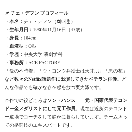
📌 チェ・デフン プロフィール
本名：
・
チェ・デフン（최대훈）
生年月日：
・
1980年11月16日（45歳）
身長：
・
184cm
血液型：
・
O型
学歴：
・
中央大学 演劇学科
事務所：
・
ACE FACTORY
「愛の不時着」「ウ・ヨンウ弁護士は天才肌」「悪の花」
数々のNetflix話題作に出演してきたベテラン俳優
など
。ど
んな作品でも確かな存在感を放つ実力派です。
ソン・ハンス
元・国家代表テコン
本作での役どころは
——
ドー金メダリストにして元工作員
。現在は近所のテコンド
ー道場でコーチをして静かに暮らしています。チームきっ
ての格闘技のエキスパートです。