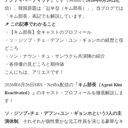
信）。韓国原題は「김부장（キム部長）」。当ブログでは
「キム部長」表記でも解説しています。
📌 この記事でわかること
・【キム部長】全キャストのプロフィール
・ソ・ジソブ・チェ・デフン・ユン・ギョンホの経歴と役
どころ
・ソン・ナウン・チュ・サンウクら共演陣の紹介
・各俳優の見どころと期待値
こんにちは、アリエスです！
「キム部長（Agent Kim
2026年6月26日SBS・Netflix配信の
Reactivated）」
のキャスト・プロフィールを徹底解説しま
す！
ソ・ジソブ×チェ・デフン×ユン・ギョンホという3人の主
演体制
。それぞれが個性豊かな元工作員を演じる豪華なキ