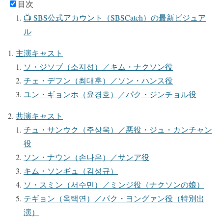
目次
📺 SBS公式アカウント（SBSCatch）の最新ビジュア
ル
主演キャスト
ソ・ジソブ（소지섭）／キム・ナクソン役
チェ・デフン（최대훈）／ソン・ハンス役
ユン・ギョンホ（윤경호）／パク・ジンチョル役
共演キャスト
チュ・サンウク（주상욱）／悪役・ジュ・カンチャン
役
ソン・ナウン（손나은）／サンア役
キム・ソンギュ（김성규）
ソ・スミン（서수민）／ミンジ役（ナクソンの娘）
テギョン（옥택연）／パク・ヨングァン役（特別出
演）