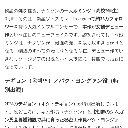
ミンジ（高校2年生）
物語の鍵を握る、ナクソンの一人娘
約32万フォロ
を演じるのは、新星ソ・スミン。Instagramで
ワー
女優デビュー
を持つ人気インフルエンサーで、本作が
作
という注目のニューフェイスです。誘拐されてしまう娘
ミンジは、ナクソンが「最強の顔」を取り戻すきっかけと
なる、物語のすべての始まりとなる存在。デビュー作でい
きなりソ・ジソブの娘役という大抜擢に、韓国でも話題に
なっています。
テギョン（옥택연）／パク・ヨングァン役（特
別出演）
テギョン（オク・テギョン）
2PMの
が特別出演していま
北朝鮮のクムガ
す。役どころは、キム部長（ナクソン）と
ン児童養護施設で共に育った秘密工作員パク・ヨングァ
ン
。「生死を共にした仲」として描かれる、短くも強烈な