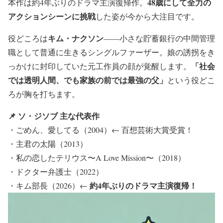
48歳にして全力の
本作は約4年ぶりのドラマ主演復帰作。
アクションシーンに挑戦
した姿が今から大注目です。
キム・ナクソン
役どころは
——小さな貯蓄銀行の中間管理
職として普通に生きるシングルファーザー。娘の誘拐をき
「社会
っかけに封印していた元工作員の顔が覚醒します。
では透明人間、でも家族の前では最強の父」
という役どこ
ろが胸を打ちます。
📌 ソ・ジソブ 主な代表作
・ごめん、愛してる（2004）← 百想芸術大賞受賞！
・主君の太陽（2013）
・私の恋したテリウス〜A Love Mission〜（2018）
・ドクター弁護士（2022）
約4年ぶりのドラマ主演復帰！
・キム部長（2026）←