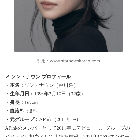
引用：www.starnewskorea.com
📌 ソン・ナウン プロフィール
本名：
・
ソン・ナウン（손나은）
生年月日：
・
1994年2月10日（32歳）
身長：
・
167cm
血液型：
・
B型
元グループ：
・
APink（2011年〜）
APinkのメンバーとして2011年にデビューし、グループの
ビジュアル担当として人気を獲得。2021年にYGエンター