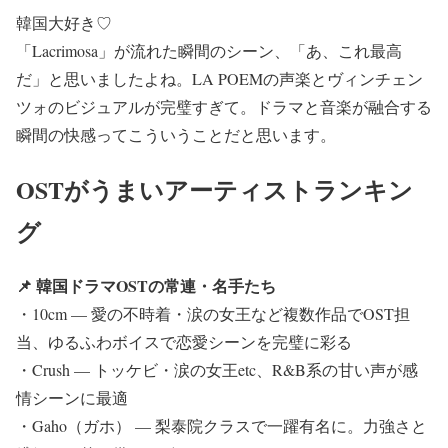
韓国大好き♡
「Lacrimosa」が流れた瞬間のシーン、「あ、これ最高
だ」と思いましたよね。LA POEMの声楽とヴィンチェン
ツォのビジュアルが完璧すぎて。ドラマと音楽が融合する
瞬間の快感ってこういうことだと思います。
OSTがうまいアーティストランキン
グ
📌 韓国ドラマOSTの常連・名手たち
・10cm — 愛の不時着・涙の女王など複数作品でOST担
当、ゆるふわボイスで恋愛シーンを完璧に彩る
・Crush — トッケビ・涙の女王etc、R&B系の甘い声が感
情シーンに最適
・Gaho（ガホ） — 梨泰院クラスで一躍有名に。力強さと