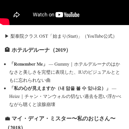
▶ 梨泰院クラス OST「始まり(Start)」（YouTube公式）
🏨 ホテルデルーナ（2019）
「Remember Me」
— Gummy｜ホテルデルーナのはか
なさと美しさを完璧に表現した、IUのビジュアルとと
もに忘れられない曲
「私の心が見えますか（내 맘을 볼 수 있나요）」
—
Heize｜チャン・マンウォルの切ない過去を思い浮かべ
ながら聴くと涙腺崩壊
💼 マイ・ディア・ミスター〜私のおじさん〜
（2018）