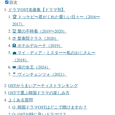
目次
ドラマOST名曲集【ドラマ別】
🏆 トッケビ〜君がくれた愛しい日々〜（2016〜
2017）
💒 愛の不時着（2019〜2020）
🍺 梨泰院クラス（2020）
🏨 ホテルデルーナ（2019）
💼 マイ・ディア・ミスター〜私のおじさん〜
（2018）
👑 涙の女王（2024）
🤵 ヴィンチェンツォ（2021）
OSTがうまいアーティストランキング
OSTで選ぶ韓国ドラマの楽しみ方
よくある質問
Q. 韓国ドラマOSTはどこで聴けますか？
Q. OSTが特に良いドラマは？