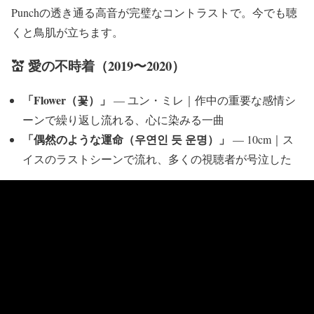
Punchの透き通る高音が完璧なコントラストで。今でも聴
くと鳥肌が立ちます。
💒 愛の不時着（2019〜2020）
「Flower（꽃）」
— ユン・ミレ｜作中の重要な感情シ
ーンで繰り返し流れる、心に染みる一曲
「偶然のような運命（우연인 듯 운명）」
— 10cm｜ス
イスのラストシーンで流れ、多くの視聴者が号泣した