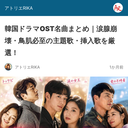
アトリエRIKA
韓国ドラマOST名曲まとめ｜涙腺崩
壊・鳥肌必至の主題歌・挿入歌を厳
選！
アトリエRIKA
1か月前