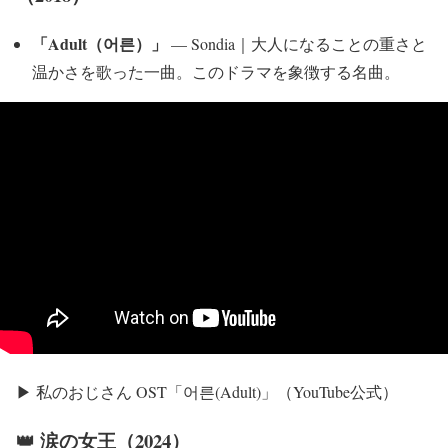
「Adult（어른）」
— Sondia｜大人になることの重さと
温かさを歌った一曲。このドラマを象徴する名曲。
▶ 私のおじさん OST「어른(Adult)」（YouTube公式）
👑 涙の女王（2024）