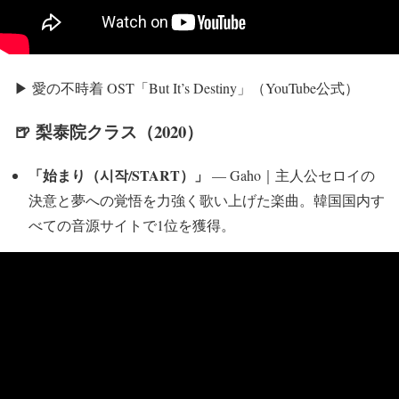
▶ 愛の不時着 OST「But It’s Destiny」（YouTube公式）
🍺 梨泰院クラス（2020）
「始まり（시작/START）」
— Gaho｜主人公セロイの
決意と夢への覚悟を力強く歌い上げた楽曲。韓国国内す
べての音源サイトで1位を獲得。