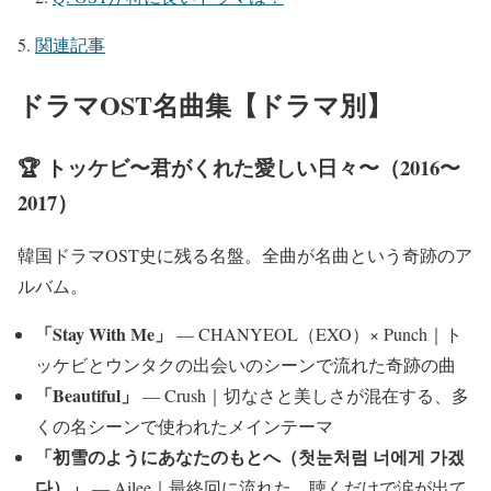
関連記事
ドラマOST名曲集【ドラマ別】
🏆 トッケビ〜君がくれた愛しい日々〜（2016〜
2017）
韓国ドラマOST史に残る名盤。全曲が名曲という奇跡のア
ルバム。
「Stay With Me」
— CHANYEOL（EXO）× Punch｜ト
ッケビとウンタクの出会いのシーンで流れた奇跡の曲
「Beautiful」
— Crush｜切なさと美しさが混在する、多
くの名シーンで使われたメインテーマ
「初雪のようにあなたのもとへ（첫눈처럼 너에게 가겠
다）」
— Ailee｜最終回に流れた、聴くだけで涙が出て