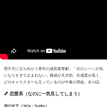
理不尽に立ち向かう青年の成長復讐劇。「次のシーンが気
になりすぎて止まれない」構成が天才的。共感度が高く、
どのキャラクターも立っているのが中毒の理由。全16話。
💕 恋愛系（なのに一気見してしまう）
涙の女王（2024・Netflix）