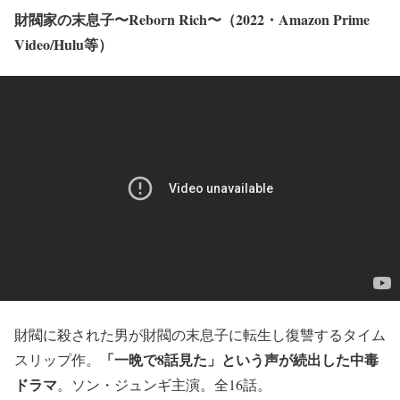
財閥家の末息子〜Reborn Rich〜（2022・Amazon Prime
Video/Hulu等）
財閥に殺された男が財閥の末息子に転生し復讐するタイム
「一晩で8話見た」という声が続出した中毒
スリップ作。
ドラマ
。ソン・ジュンギ主演。全16話。