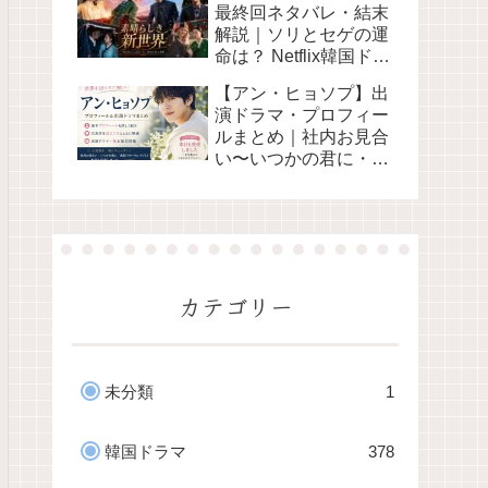
最終回ネタバレ・結末
で日韓同時配信
解説｜ソリとセゲの運
【2026】
命は？ Netflix韓国ドラ
マ2026
【アン・ヒョソプ】出
演ドラマ・プロフィー
ルまとめ｜社内お見合
い〜いつかの君に・本
日も完売しました
カテゴリー
未分類
1
韓国ドラマ
378