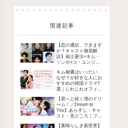
関連記事
【恋の通訳、できます
か？キャスト徹底解
説】福士蒼汰×キム・
ソンホ×コ・ユンジョ
ンの魅力とは？
キム秘書はいったい、
なぜ？が好きな人にお
すすめの韓国ドラマ7
選｜じれじれオフィス
ラブを厳選【Netflix中
【君へと続く僕のドリ
心】
ーム！／Dream to
You】あらすじ・キャ
スト・見どころ｜ファ
ン・イニョプ×ヘリの
【素晴らしき新世界】
初恋ラブコメ U-NEXT