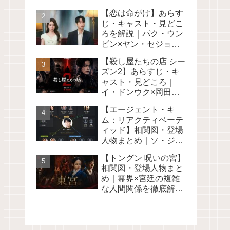
解説＜旧キム部長＞
【恋は命がけ】あらす
Netflix2026
じ・キャスト・見どこ
ろを解説｜パク・ウン
ビン×ヤン・セジョン
のオカルトロマンス 韓
【殺し屋たちの店 シー
国ドラマ2026
ズン2】あらすじ・キ
ャスト・見どころ｜
イ・ドンウク×岡田将
生 Disney+で2026年7
【エージェント・キ
月配信【続編】
ム：リアクティベーテ
ィッド】相関図・登場
人物まとめ｜ソ・ジソ
ブら元工作員＜旧キム
【トングン 呪いの宮】
部長＞Netflix2026
相関図・登場人物まと
め｜霊界×宮廷の複雑
な人間関係を徹底解説
Netflix韓国ドラマ2026