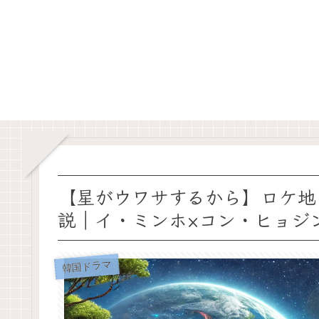
【星がウワサするから】ロケ地
説｜イ・ミンホ×コン・ヒョジン主演
韓国ドラマ