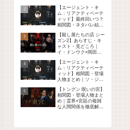
のオカルトロマンス 韓
【エージェント・キ
国ドラマ2026
ム：リアクティベーテ
ィッド】最終回いつ？
相関図・ネタバレ結末
解説＜旧キム部長＞
【殺し屋たちの店 シー
Netflix2026
ズン2】あらすじ・キ
ャスト・見どころ｜
イ・ドンウク×岡田将
生 Disney+で2026年7
【エージェント・キ
月配信【続編】
ム：リアクティベーテ
ィッド】相関図・登場
人物まとめ｜ソ・ジソ
ブら元工作員＜旧キム
【トングン 呪いの宮】
部長＞Netflix2026
相関図・登場人物まと
め｜霊界×宮廷の複雑
な人間関係を徹底解説
Netflix韓国ドラマ2026