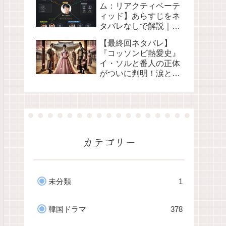
ム：リアクティベーテ
ィッド】あらすじをネ
タバレなしで解説｜
ソ・ジソブ主演＜旧キ
【最終回ネタバレ】
ム部長＞Netflix2026
『コッソンビ熱愛史』
イ・ソルと番人の正体
がついに判明！涙と胸
キュンのラストを解説
カテゴリー
未分類
1
韓国ドラマ
378