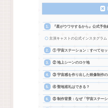
『星がウワサするから』公式予告
主演キャストの公式インスタグラム
① 宇宙ステーション：すべてセ
② 地上シーンのロケ地
③ 宇宙感を作り出した映像制作の
④ 聖地巡礼はできる？
⑤ 制作背景：なぜ「宇宙ステー