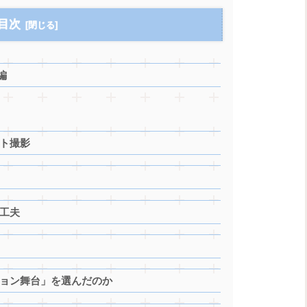
目次
編
ット撮影
工夫
ション舞台」を選んだのか