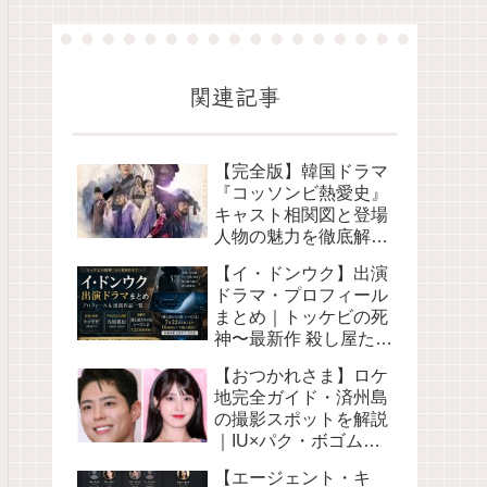
関連記事
【完全版】韓国ドラマ
『コッソンビ熱愛史』
キャスト相関図と登場
人物の魅力を徹底解
説！
【イ・ドンウク】出演
ドラマ・プロフィール
まとめ｜トッケビの死
神〜最新作 殺し屋たち
の店S2まで【配信先つ
【おつかれさま】ロケ
き】
地完全ガイド・済州島
の撮影スポットを解説
｜IU×パク・ボゴム主
演 Netflix韓国ドラマ
【エージェント・キ