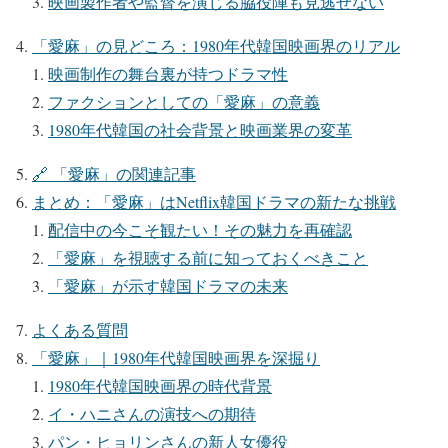
映画製作者や監督を演じる脇役陣も見逃せない
「愛麻」の見どころ：1980年代韓国映画界のリアル
映画制作の舞台裏が持つドラマ性
ファクションとしての「愛麻」の意義
1980年代韓国の社会背景と映画業界の変革
🔗 「愛麻」の関連記事
まとめ：「愛麻」はNetflix韓国ドラマの新たな挑戦
配信中の今こそ観たい！その魅力を再確認
「愛麻」を視聴する前に知っておくべきこと
「愛麻」が示す韓国ドラマの未来
よくある質問
「愛麻」｜1980年代韓国映画界を深掘り
1980年代韓国映画界の時代背景
イ・ハニさんの演技への期待
パン・ヒョリンさんの新人女優役