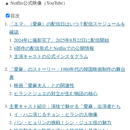
▲ Netflix公式映像（YouTube）
目次
「エマ」（愛麻）の配信日はいつ？配信スケジュールを
確認
2024年に撮影完了、2025年8月22日に配信開始
6部作の配信形式とNetflixでの公開情報
主演キャストの公式インスタグラム
「愛麻」のストーリー：1980年代の韓国映画制作の舞台
裏
映画「愛麻夫人」との関連性
ヒランとジュエの対立が生む物語の核心
主要キャスト紹介：演技で魅せる「愛麻」出演者たち
イ・ハニ演じるチョン・ヒランの人物像
パン・ヒョリンの挑戦！シン・ジュエ役の魅力